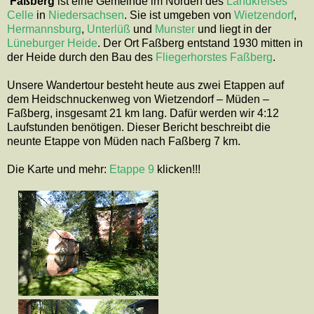
Faßberg
ist eine Gemeinde im Norden des
Landkreises
Celle
in
Niedersachsen
. Sie ist umgeben von
Wietzendorf
,
Hermannsburg
,
Unterlüß
und
Munster
und liegt in der
Lüneburger Heide
. Der Ort Faßberg entstand 1930 mitten in
der Heide durch den Bau des
Fliegerhorstes Faßberg
.
Unsere Wandertour besteht heute aus zwei Etappen auf
dem Heidschnuckenweg von Wietzendorf – Müden –
Faßberg, insgesamt 21 km lang. Dafür werden wir 4:12
Laufstunden benötigen. Dieser Bericht beschreibt die
neunte Etappe von Müden nach Faßberg 7 km.
Die Karte und mehr:
Etappe 9
klicken!!!