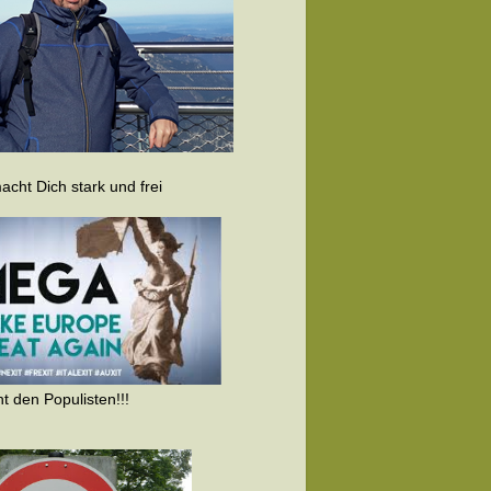
cht Dich stark und frei
t den Populisten!!!