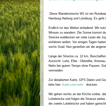
Diese Wanderstrecke W1 ist ein Rundwan
Hamburg Harburg und Lüneburg. Es geht 
Endlich ist das Wetter einladend. Wir nu
Winsen zu wandern. Die Sonne kommt durch
Strecke enddecken wir viele Leute die Jo
einfahren wollen. Vor einigen Tagen hatte
sechs Grad. Nun genießen wir die angen
Länge der Strecke ca. 12 km, Beschaffenh
Aussicht: Luhe, Elbe - Oberelbe, Ilmena
Netto bei gutem Tempo ohne Pausen. Gut
vermeiden.
Zur detailierten Karte, GPS Daten und G
bitte hier:
Karte und mehr
drücken.
Wir gehen rechts an der Kirche vorbei, üb
Luhebrücke und folgen die Strasse weiter,
die zweite Luhebrücke und haben garnicht 