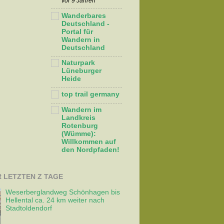
vor 9 Jahren
Wanderbares
Deutschland -
Portal für
Wandern in
Deutschland
Naturpark
Lüneburger
Heide
top trail germany
Wandern im
Landkreis
Rotenburg
(Wümme):
Willkommen auf
den Nordpfaden!
R LETZTEN Z TAGE
Weserberglandweg Schönhagen bis
Hellental ca. 24 km weiter nach
Stadtoldendorf