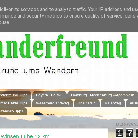
liver its services and to analyze traffic. Your IP address and u
rmance and security metrics to ensure quality of service, gene
buse.
derfreund Trips
Bayern - Ba-Wü
Hamburg - Mecklenburg Vorpommern
rger Heide Trips
Weserberglandweg
Rheinsteig
Malerweg
Ausl
 Wander-Tipps
DER-WAND
1
7
 Winsen Luhe 12 km