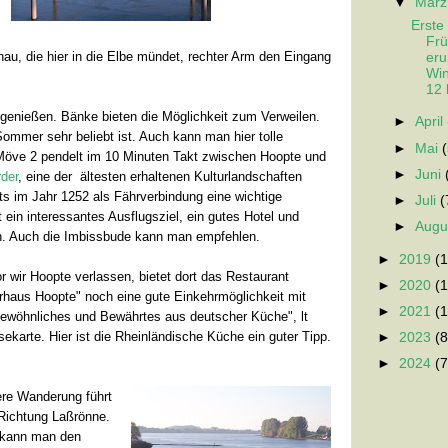
▼
Mär
Erste
Frü
au, die hier in die Elbe mündet, rechter Arm den Eingang
er
Wi
12
enießen. Bänke bieten die Möglichkeit zum Verweilen.
►
April
Sommer sehr beliebt ist. Auch kann man hier tolle
►
Mai
Möve 2 pendelt im 10 Minuten Takt zwischen Hoopte und
►
Juni
der
, eine der ältesten erhaltenen Kulturlandschaften
ts im Jahr 1252 als Fährverbindung eine wichtige
►
Juli
(
t ein interessantes Ausflugsziel, ein gutes Hotel und
►
Augu
en. Auch die Imbissbude kann man empfehlen.
►
2019
(1
r wir Hoopte verlassen, bietet dort das Restaurant
►
2020
(1
rhaus Hoopte" noch eine gute Einkehrmöglichkeit mit
►
2021
(1
ewöhnliches und Bewährtes aus deutscher Küche", lt
sekarte. Hier ist die Rheinländische Küche ein guter Tipp.
►
2023
(8
►
2024
(7
re Wanderung führt
Richtung Laßrönne.
 kann man den