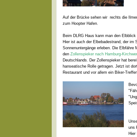
Auf der Brücke sehen wir rechts die Ilmen
zum Hoopter Hafen.
Beim DLRG Haus kann man den Elbblick g
Hier ist auch der Elbebadestrand, der im 
Sonnenuntergänge erleben. Die Elbfähre 
den
Zollenspieker nach Hamburg-Kirchwer
Deutschlands. Der Zollenspieker hat berei
hanseatische Rolle getragen. Jetzt ist dor
Restaurant und vor allem ein Biker-Treff
Bevo
"Fäh
"Ung
Spei
Unse
uns 
Hier