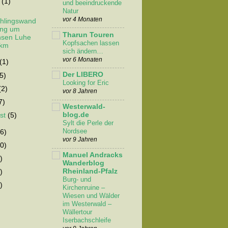
z
(1)
und beeindruckende
Natur
vor 4 Monaten
hlingswand
ung um
Tharun Touren
nsen Luhe
Kopfsachen lassen
 km
sich ändern…
vor 6 Monaten
(1)
Der LIBERO
(5)
Looking for Eric
(2)
vor 8 Jahren
7)
Westerwald-
blog.de
st
(5)
Sylt die Perle der
Nordsee
6)
vor 9 Jahren
0)
Manuel Andracks
)
Wanderblog
Rheinland-Pfalz
)
Burg- und
)
Kirchenruine –
Wiesen und Wälder
im Westerwald –
Wällertour
Iserbachschleife