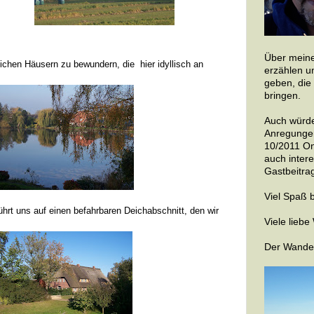
Über meine
ichen Häusern zu bewundern, die hier idyllisch an
erzählen u
geben, die
bringen.
Auch würde
Anregungen
10/2011 On
auch inter
Gastbeitrag
Viel Spaß 
rt uns auf einen befahrbaren Deichabschnitt, den wir
Viele lieb
Der Wande