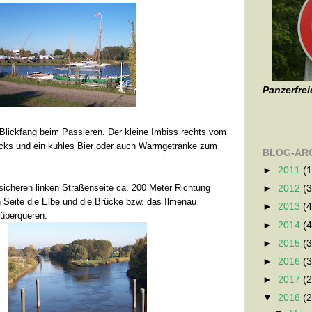
Panzerfrei
 Blickfang beim Passieren. Der kleine Imbiss rechts vom
cks und ein kühles Bier oder auch Warmgetränke zum
BLOG-AR
►
2011
(1
sicheren linken Straßenseite ca. 200 Meter Richtung
►
2012
(3
n Seite die Elbe und die Brücke bzw. das Ilmenau
►
2013
(4
 überqueren.
►
2014
(4
►
2015
(3
►
2016
(3
►
2017
(2
▼
2018
(2