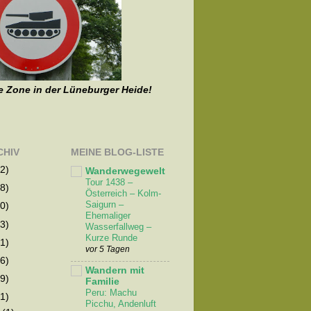
e Zone in der Lüneburger Heide!
CHIV
MEINE BLOG-LISTE
2)
Wanderwegewelt
Tour 1438 –
8)
Österreich – Kolm-
Saigurn –
0)
Ehemaliger
3)
Wasserfallweg –
Kurze Runde
1)
vor 5 Tagen
6)
Wandern mit
9)
Familie
Peru: Machu
1)
Picchu, Andenluft