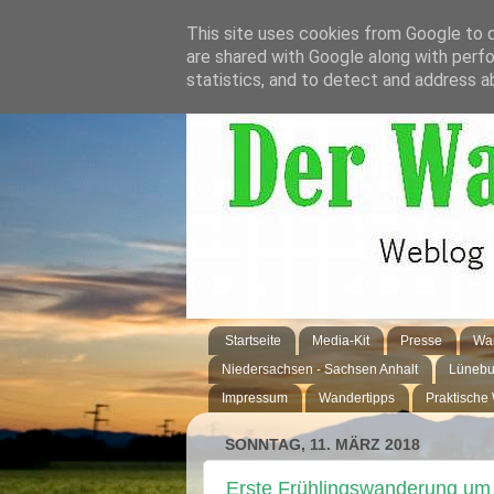
This site uses cookies from Google to de
are shared with Google along with perfo
statistics, and to detect and address a
Startseite
Media-Kit
Presse
Wan
Niedersachsen - Sachsen Anhalt
Lünebu
Impressum
Wandertipps
Praktische
SONNTAG, 11. MÄRZ 2018
Erste Frühlingswanderung um