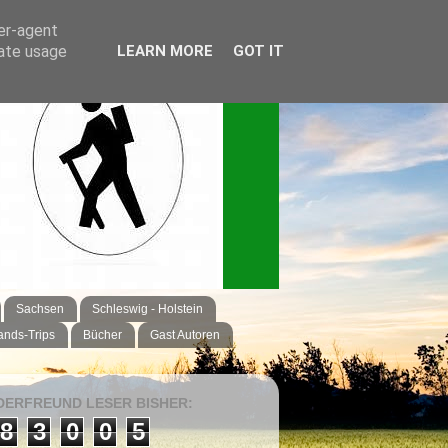
ser-agent
rate usage
LEARN MORE
GOT IT
Sachsen
Schleswig - Holstein
ands-Trips
Bücher
Gast Autoren
ERFREUND LESER BISHER:
8
3
0
0
5