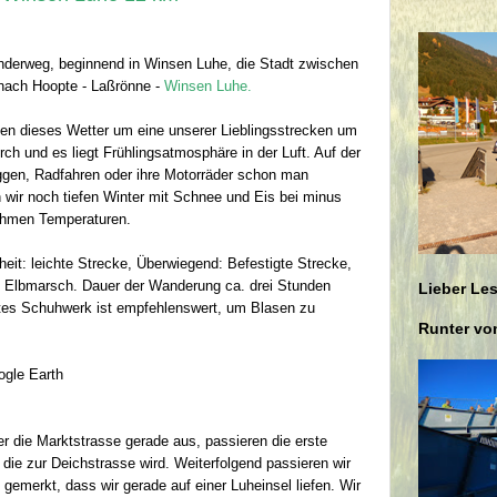
derweg, beginnend in Winsen Luhe, die Stadt zwischen
nach Hoopte - Laßrönne -
Winsen Luhe.
tzen dieses Wetter um eine unserer Lieblingsstrecken um
 und es liegt Frühlingsatmosphäre in der Luft. Auf der
ggen, Radfahren oder ihre Motorräder schon man
n wir noch tiefen Winter mit Schnee und Eis bei minus
ehmen Temperaturen.
eit: leichte Strecke, Überwiegend: Befestigte Strecke,
u, Elbmarsch. Dauer der Wanderung ca. drei Stunden
Lieber Les
es Schuhwerk ist empfehlenswert, um Blasen zu
Runter vom
oogle Earth
er die Marktstrasse gerade aus, passieren die erste
 die zur Deichstrasse wird. Weiterfolgend passieren wir
gemerkt, dass wir gerade auf einer Luheinsel liefen. Wir