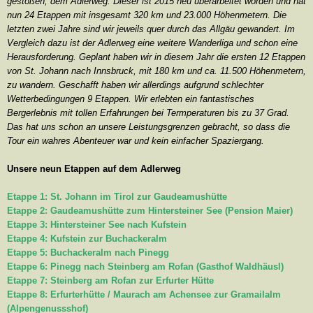
gestoßen, dem Adlerweg. Dieser ist 2015 neu überarbeitet worden und hat
nun 24 Etappen mit insgesamt 320 km und 23.000 Höhenmetern. Die
letzten zwei Jahre sind wir jeweils quer durch das Allgäu gewandert. Im
Vergleich dazu ist der Adlerweg eine weitere Wanderliga und schon eine
Herausforderung. Geplant haben wir in diesem Jahr die ersten 12 Etappen
von St. Johann nach Innsbruck, mit 180 km und ca. 11.500 Höhenmetern,
zu wandern. Geschafft haben wir allerdings aufgrund schlechter
Wetterbedingungen 9 Etappen. Wir erlebten ein fantastisches
Bergerlebnis mit tollen Erfahrungen bei Termperaturen bis zu 37 Grad.
Das hat uns schon an unsere Leistungsgrenzen gebracht, so dass die
Tour ein wahres Abenteuer war und kein einfacher Spaziergang.
Unsere neun Etappen auf dem Adlerweg
Etappe 1: St. Johann im Tirol zur Gaudeamushütte
Etappe 2: Gaudeamushütte zum Hintersteiner See (Pension Maier)
Etappe 3: Hintersteiner See nach Kufstein
Etappe 4: Kufstein zur Buchackeralm
Etappe 5: Buchackeralm nach Pinegg
Etappe 6: Pinegg nach Steinberg am Rofan (Gasthof Waldhäusl)
Etappe 7: Steinberg am Rofan zur Erfurter Hütte
Etappe 8: Erfurterhütte / Maurach am Achensee zur Gramailalm
(Alpengenussshof)