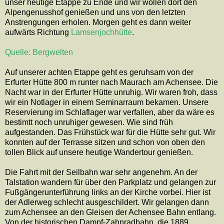
unser heutige Etappe zu Ende und wir wollen dort den
Alpengenusshof genießen und uns von den letzten
Anstrengungen erholen. Morgen geht es dann weiter
aufwärts Richtung
Lamsenjochhütte
.
Quelle: Bergwelten
Auf unserer achten Etappe geht es geruhsam von der
Erfurter Hütte 800 m runter nach Maurach am Achensee. Die
Nacht war in der Erfurter Hütte unruhig. Wir waren froh, dass
wir ein Notlager in einem Seminarraum bekamen. Unsere
Reservierung im Schlaflager war verfallen, aber da wäre es
bestimtt noch unruhiger gewesen. Wie sind früh
aufgestanden. Das Frühstück war für die Hütte sehr gut. Wir
konnten auf der Terrasse sitzen und schon von oben den
tollen Blick auf unsere heutige Wandertour genießen.
Die Fahrt mit der Seilbahn war sehr angenehm. An der
Talstation wandern für über den Parkplatz und gelangen zur
Fußgängerunterführung links an der Kirche vorbei. Hier ist
der Adlerweg schlecht ausgeschildert. Wir gelangen dann
zum Achensee an den Gleisen der Achensee Bahn entlang.
Von der historischen Dampf-Zahnradbahn, die 1889