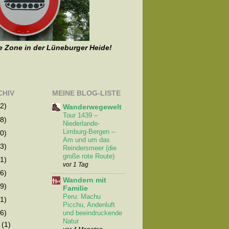
e Zone in der Lüneburger Heide!
CHIV
MEINE BLOG-LISTE
2)
Wanderwegewelt
Tour 1439 –
8)
Niederlande-
Limburg-Bergen –
0)
Am und um das
3)
Reindersmeer (die
große rote Route)
1)
vor 1 Tag
6)
Wandern mit
9)
Familie
Peru: Machu
1)
Picchu, Andenluft
und beeindruckende
6)
Natur
z
(1)