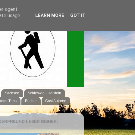
ser-agent
rate usage
LEARN MORE
GOT IT
Sachsen
Schleswig - Holstein
ands-Trips
Bücher
Gast Autoren
ERFREUND LESER BISHER: