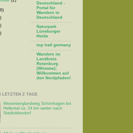
ember
(2)
Deutschland -
Portal für
0)
Wandern in
Deutschland
)
)
Naturpark
Lüneburger
)
Heide
top trail germany
Wandern im
Landkreis
Rotenburg
(Wümme):
Willkommen auf
den Nordpfaden!
R LETZTEN Z TAGE
Weserberglandweg Schönhagen bis
Hellental ca. 24 km weiter nach
Stadtoldendorf