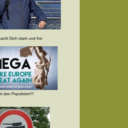
cht Dich stark und frei
t den Populisten!!!