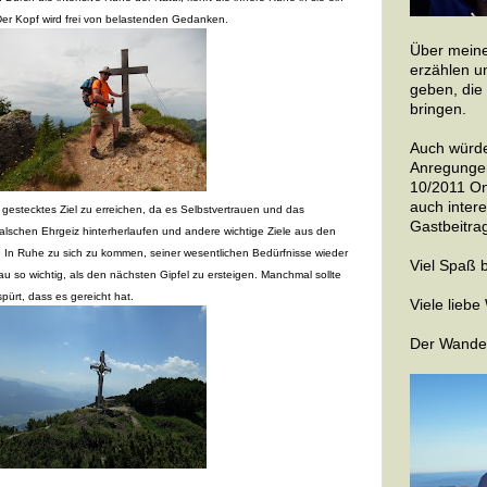
Der Kopf wird frei von belastenden Gedanken.
Über meine
erzählen u
geben, die
bringen.
Auch würde
Anregungen
10/2011 On
auch inter
 gestecktes Ziel zu erreichen, da es Selbstvertrauen und das
Gastbeitrag
 falschen Ehrgeiz hinterherlaufen und andere wichtige Ziele aus den
In Ruhe zu sich zu kommen, seiner wesentlichen Bedürfnisse wieder
Viel Spaß 
u so wichtig, als den nächsten Gipfel zu ersteigen. Manchmal sollte
pürt, dass es gereicht hat.
Viele lieb
Der Wande