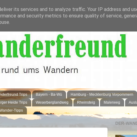
liver its services and to analyze traffic. Your IP address and u
rmance and security metrics to ensure quality of service, gene
buse.
derfreund Trips
Bayern - Ba-Wü
Hamburg - Mecklenburg Vorpommern
rger Heide Trips
Weserberglandweg
Rheinsteig
Malerweg
Ausl
 Wander-Tipps
DER-WAND