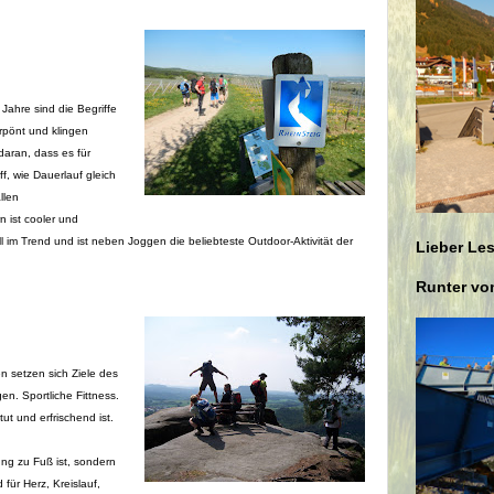
Jahre sind die Begriffe
erpönt und klingen
 daran, dass es für
f, wie Dauerlauf gleich
llen
 ist cooler und
 im Trend und ist neben Joggen die beliebteste Outdoor-Aktivität der
Lieber Les
Runter vom
 setzen sich Ziele des
en. Sportliche Fittness.
t und erfrischend ist.
ng zu Fuß ist, sondern
für Herz, Kreislauf,