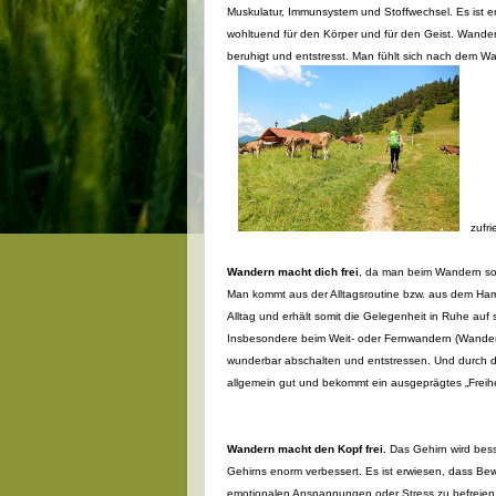
Muskulatur, Immunsystem und Stoffwechsel. Es ist
wohltuend für den Körper und für den Geist. Wande
beruhigt und entstresst. Man fühlt sich nach dem Wan
zufr
Wandern macht dich frei
, da man beim Wandern sofo
Man kommt aus der Alltagsroutine bzw. aus dem Ham
Alltag und erhält somit die Gelegenheit in Ruhe au
Insbesondere beim Weit- oder Fernwandern (Wander
wunderbar abschalten und entstressen. Und durch d
allgemein gut und bekommt ein ausgeprägtes „Freihei
Wandern macht den Kopf frei.
Das Gehirn wird bess
Gehirns enorm verbessert. Es ist erwiesen, dass Beweg
emotionalen Anspannungen oder Stress zu befreien.