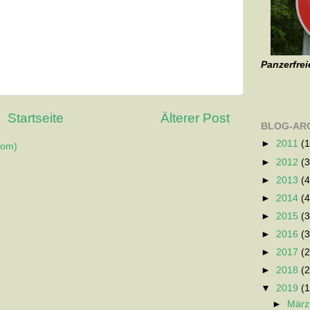
Panzerfrei
Startseite
Älterer Post
BLOG-AR
►
2011
(1
tom)
►
2012
(3
►
2013
(4
►
2014
(4
►
2015
(3
►
2016
(3
►
2017
(2
►
2018
(2
▼
2019
(1
►
Mär