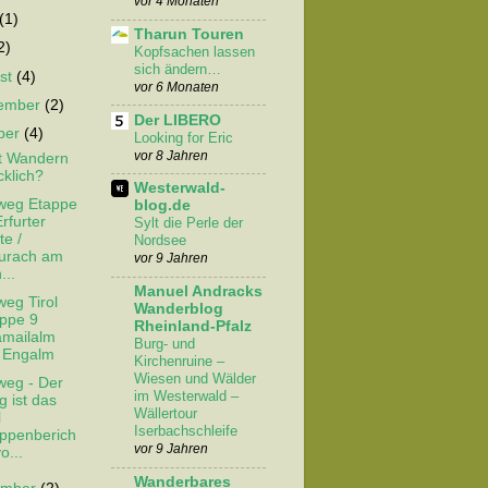
vor 4 Monaten
(1)
Tharun Touren
2)
Kopfsachen lassen
sich ändern…
st
(4)
vor 6 Monaten
tember
(2)
Der LIBERO
ber
(4)
Looking for Eric
vor 8 Jahren
t Wandern
cklich?
Westerwald-
weg Etappe
blog.de
Erfurter
Sylt die Perle der
te /
Nordsee
urach am
vor 9 Jahren
...
Manuel Andracks
weg Tirol
Wanderblog
ppe 9
Rheinland-Pfalz
mailalm
Burg- und
 Engalm
Kirchenruine –
Wiesen und Wälder
weg - Der
im Westerwald –
 ist das
Wällertour
l
Iserbachschleife
ppenberich
vor 9 Jahren
o...
Wanderbares