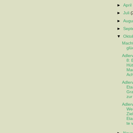
►
April
►
Juli
(
►
Augu
►
Sep
▼
Okto
Mach
glü
Adler
8: 
Hüt
Ma
Ach
Adler
Eta
Gra
zur
Adler
Weg
Zie
Eta
te v