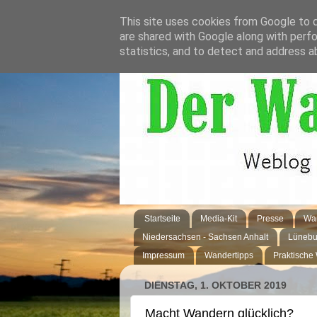
This site uses cookies from Google to de
are shared with Google along with perfo
statistics, and to detect and address a
Startseite
Media-Kit
Presse
Wan
Niedersachsen - Sachsen Anhalt
Lünebu
Impressum
Wandertipps
Praktische
DIENSTAG, 1. OKTOBER 2019
Macht Wandern glücklich?