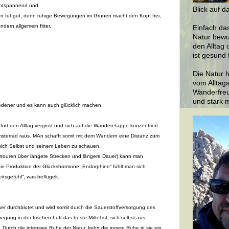
 entspannend und
Blick auf d
rn tut gut, denn ruhige Bewegungen im Grünen macht den Kopf frei,
dern allgemein fitter,
Einfach da
Natur bewu
den Alltag 
ist gesund 
Die Natur h
vom Alltags
Wanderfreu
und stark 
iedener und es kann auch glücklich machen.
rt den Alltag vergisst und sich auf die Wanderetappe konzentriert.
sterrad raus. MAn schafft somit mit dem Wandern eine Distanz zum
f sich Selbst und seinem Leben zu schauen.
touren über längere Strecken und längere Dauer) kann man
ie Produktion der Glückshormone „Endorphine“ fühlt man sich
tsgefühl“, was beflügelt.
er durchblutet und wird somit durch die Sauerstoffversorgung des
ung in der frischen Luft das beste Mittel ist, sich selbst aus
 Durch die intensive Ruhe d
er Natur, kehrt die innere Ruhe in sie ein