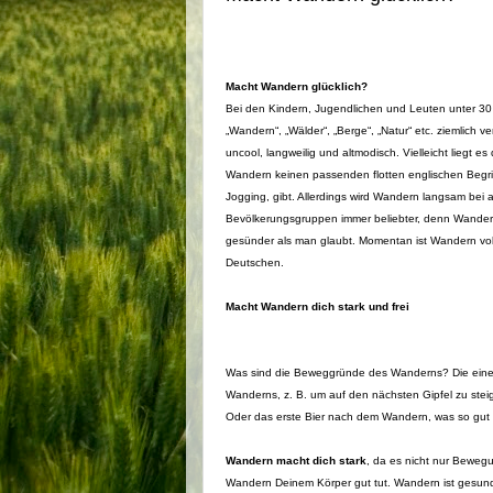
Macht Wandern glücklich?
Bei den Kindern, Jugendlichen und Leuten unter 30 
„Wandern“, „Wälder“, „Berge“, „Natur“ etc. ziemlich v
uncool, langweilig und altmodisch. Vielleicht liegt es
Wandern keinen passenden flotten englischen Begrif
Jogging, gibt. Allerdings wird Wandern langsam bei a
Bevölkerungsgruppen immer beliebter, denn Wandern
gesünder als man glaubt. Momentan ist Wandern voll
Deutschen.
Macht Wandern dich stark und frei
Was sind die Beweggründe des Wanderns? Die einen
Wanderns, z. B. um auf den nächsten Gipfel zu steig
Oder das erste Bier nach dem Wandern, was so gut tu
Wandern macht dich stark
, da es nicht nur Bewegu
Wandern Deinem Körper gut tut. Wandern ist gesund 