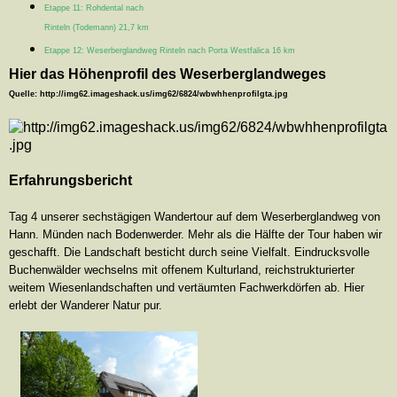
Etappe 11: Rohdental nach
Rinteln (Todemann) 21,7 km
Etappe 12: Weserberglandweg Rinteln nach Porta Westfalica 16 km
Hier das Höhenprofil des Weserberglandweges
Quelle: http://img62.imageshack.us/img62/6824/wbwhhenprofilgta.jpg
Erfahrungsbericht
Tag 4 unserer sechstägigen Wandertour auf dem Weserberglandweg von
Hann. Münden nach Bodenwerder. Mehr als die Hälfte der Tour haben wir
geschafft. Die Landschaft besticht durch seine Vielfalt. Eindrucksvolle
Buchenwälder wechselns mit offenem Kulturland, reichstrukturierter
weitem Wiesenlandschaften und vertäumten Fachwerkdörfen ab. Hier
erlebt der Wanderer Natur pur.