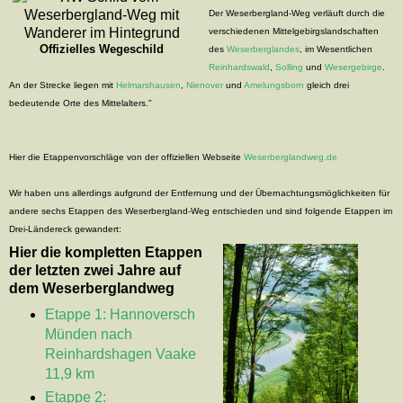
Der Weserbergland-Weg verläuft durch die
verschiedenen Mittelgebirgslandschaften
Offizielles Wegeschild
des
Weserberglandes
, im Wesentlichen
Reinhardswald
,
Solling
und
Wesergebirge
.
An der Strecke liegen mit
Helmarshausen
,
Nienover
und
Amelungsborn
gleich drei
bedeutende Orte des Mittelalters."
Hier die Etappenvorschläge von der offiziellen Webseite
Weserberglandweg.de
Wir haben uns allerdings aufgrund der Entfernung und der Übernachtungsmöglichkeiten für
andere sechs Etappen des Weserbergland-Weg entschieden und sind folgende Etappen im
Drei-Ländereck gewandert:
Hier die kompletten Etappen
der letzten zwei Jahre auf
dem Weserberglandweg
Etappe 1: Hannoversch
Münden nach
Reinhardshagen Vaake
11,9 km
Etappe 2: