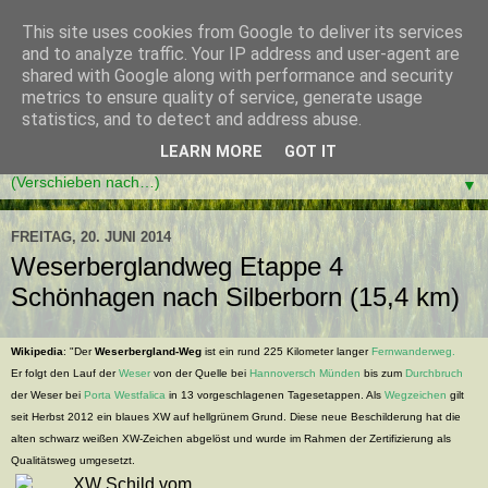
This site uses cookies from Google to deliver its services
and to analyze traffic. Your IP address and user-agent are
shared with Google along with performance and security
metrics to ensure quality of service, generate usage
statistics, and to detect and address abuse.
LEARN MORE
GOT IT
▼
FREITAG, 20. JUNI 2014
Weserberglandweg Etappe 4
Schönhagen nach Silberborn (15,4 km)
Wikipedia
: "Der
Weserbergland-Weg
ist ein rund 225 Kilometer langer
Fernwanderweg.
Er folgt den Lauf der
Weser
von der Quelle bei
Hannoversch Münden
bis zum
Durchbruch
der Weser bei
Porta Westfalica
in 13 vorgeschlagenen Tagesetappen. Als
Wegzeichen
gilt
seit Herbst 2012 ein blaues XW auf hellgrünem Grund. Diese neue Beschilderung hat die
alten schwarz weißen XW-Zeichen abgelöst und wurde im Rahmen der Zertifizierung als
Qualitätsweg umgesetzt.