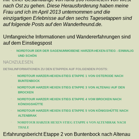
nach Ost zu gehen. Diese Herausforderung haben meine
Frau und ich im April 2013 unternommen und die
einzigartigen Erlebnisse auf den sechs Tagesetappen sind
auf folgende Posts auf den Wanderfreund.de.
Umfangreiche Informationen und Wandererfahrungen sind
auf dem Einstiegspost
·
NORDTOUR DER DER SAGENUMWOBENE HARZER-HEXEN-STIEG - EINMALIG
UND SCHÖN
NACHZULESEN.
DETAILINFORMATIONEN ZU DEN ETAPPEN AUF FOLGENDEN POSTS:
·
NORDTOUR HARZER-HEXEN-STIEG ETAPPE 1 VON OSTERODE NACH
BUNTENBOCK
·
NORDTOUR HARZER HEXEN STIEG ETAPPE 3 VON ALTENAU AUF DEN
BROCKEN
·
NORDTOUR HARZER HEXEN STIEG ETAPPE 4 VOM BROCKEN NACH
KÖNOIGSHÜTTE
·
NORDTOUR HARZER HEXEN STIEG ETAPPE 5 VON KÖNIGSHÜTTE NACH
ALTENBRAK
·
NORDTOUR HARZER HEXEN STIEG ETAPPE 6 VON ALTENBRAK NACH
THALE
Erfahrungsbericht Etappe 2 von Buntenbock nach Altenau