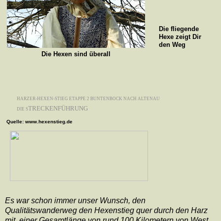
Die fliegende
Hexe zeigt Dir
den Weg
Die Hexen sind überall
HARZER-HEXEN-STIEG ETAPPE 2 BUNTENBOCK NACH ALTENAU
TRECKENFÜHRUNG
DIE S
Quelle: www.hexenstieg.de
Es war schon immer unser Wunsch, den
Qualitätswanderweg den Hexenstieg quer durch den Harz
mit
einer Gesamtlänge von rund 100 Kilometern von West