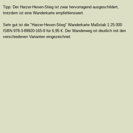
Tipp: Der Harzer-
Hexen-Stieg ist zwar hervorragend ausgeschildert
,
tro
tzdem
ist
eine Wanderkarte empfehlen
swert
.
Sehr gut ist die "Ha
rzer-Hexen
-Stieg" Wanderkarte Maßstab 1:25.000
ISBN
978-3-89920-165-9 für 6,95 €. Der Wanderweg ist deutlich mit den
verschiedenen Varianten eingezeichnet.