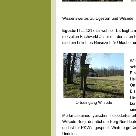
Wissenswertes zu Egestorf und Wilsede
Egestorf
hat 1217 Einwohner. Es liegt am
reizvollen Fachwerkhäuser mit den alten
sind ein beliebtes Reiseziel für Urlauber u
Wil
sch
Ein
Hei
Ort
Bis
Hei
Ortseingang Wilsede
Lün
sin
Merkmale eines typischen Heidedorfes erh
Wilsede Berg, der höchste Berg Norddeuts
und ist für PKW´s gesperrt. Weitere größ
Undeloh.