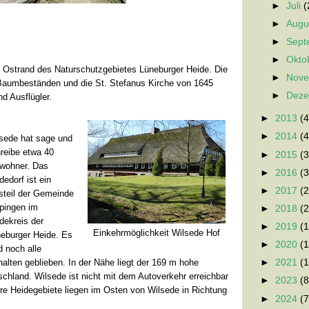
►
Juli
(
►
Augu
►
Sep
►
Okto
 Ostrand des Naturschutzgebietes Lüneburger Heide. Die
►
Nov
 Baumbeständen und die St. Stefanus Kirche von 1645
►
Dez
nd Ausflügler.
►
2013
(4
►
2014
(4
sede hat sage und
reibe etwa 40
►
2015
(3
wohner. Das
►
2016
(3
dedorf ist ein
►
2017
(2
steil der Gemeinde
pingen im
►
2018
(2
dekreis der
►
2019
(1
Einkehrmöglichkeit Wilsede Hof
eburger Heide. Es
►
2020
(1
d noch alle
alten geblieben. In der Nähe liegt der 169 m hohe
►
2021
(1
chland. Wilsede ist nicht mit dem Autoverkehr erreichbar
►
2023
(8
ere Heidegebiete liegen im Osten von Wilsede in Richtung
►
2024
(7