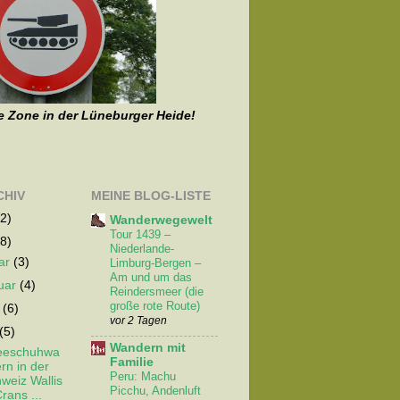
e Zone in der Lüneburger Heide!
CHIV
MEINE BLOG-LISTE
2)
Wanderwegewelt
Tour 1439 –
8)
Niederlande-
ar
(3)
Limburg-Bergen –
Am und um das
uar
(4)
Reindersmeer (die
große rote Route)
z
(6)
vor 2 Tagen
(5)
Wandern mit
eeschuhwa
Familie
rn in der
Peru: Machu
weiz Wallis
Picchu, Andenluft
Crans ...