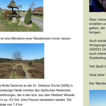
Über meine
erzählen u
geben, die
bringen.
s ist eine Mitnahme einer Wanderkarte immer ratsam.
Auch würde
Anregungen
10/2011 On
auch inter
Gastbeitrag
Viel Spaß 
Viele lieb
Der Wande
-Bode Denkmal an der St. Stefanus Kirche (1645) in
Lüneburger Heide inmitten des idyllischen Heideortes
eführungen, die in den bzw. aus dem Heideort Wilsede
r in ca. 4,5 Std. ohne Pausen bewandern werden. Die
Länge von 7,4 km.