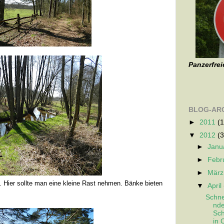
Panzerfrei
BLOG-AR
►
2011
(1
▼
2012
(3
►
Janu
►
Febr
►
Mär
. Hier sollte man eine kleine Rast nehmen. Bänke bieten
▼
April
Schn
nde
Sch
in 