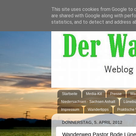
This site uses cookies from Google to de
are shared with Google along with perfo
statistics, and to detect and address a
Startseite
Media-Kit
Presse
Wan
Niedersachsen - Sachsen Anhalt
Lünebu
Impressum
Wandertipps
Praktische
DONNERSTAG, 5. APRIL 2012
Wanderweg Pastor Bode Lüneb