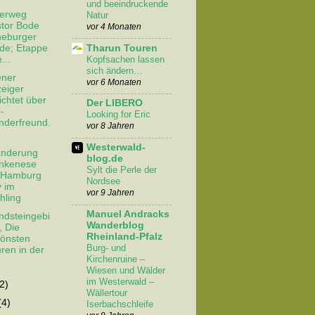
und beeindruckende
erweg
Natur
tor Bode
vor 4 Monaten
eburger
Tharun Touren
de; Etappe
Kopfsachen lassen
...
sich ändern…
ener
vor 6 Monaten
eiger
ichtet über
Der LIBERO
-
Looking for Eric
derfreund.
vor 8 Jahren
Westerwald-
anderung
blog.de
nkenese
Sylt die Perle der
 Hamburg
Nordsee
y im
vor 9 Jahren
hling
Manuel Andracks
ndsteingebi
Wanderblog
, Die
Rheinland-Pfalz
önsten
Burg- und
ren in der
Kirchenruine –
Wiesen und Wälder
im Westerwald –
(2)
Wällertour
(4)
Iserbachschleife