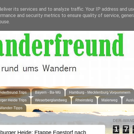
liver its services and to analyze traffic. Your IP address and u
rmance and security metrics to ensure quality of service, gene
buse.
derfreund Trips
Bayern - Ba-Wü
Hamburg - Mecklenburg Vorpommern
rger Heide Trips
Weserberglandweg
Rheinsteig
Malerweg
Ausl
 Wander-Tipps
DER-WAND
1
7
urger Heide; Etappe Egestorf nach