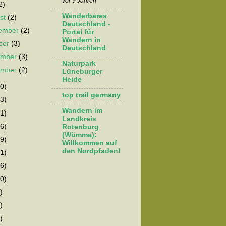
vor 9 Jahren
2)
Wanderbares
st
(2)
Deutschland -
tember
(2)
Portal für
Wandern in
ber
(3)
Deutschland
ember
(3)
Naturpark
ember
(2)
Lüneburger
Heide
0)
top trail germany
3)
Wandern im
1)
Landkreis
6)
Rotenburg
(Wümme):
9)
Willkommen auf
den Nordpfaden!
1)
6)
0)
)
)
)