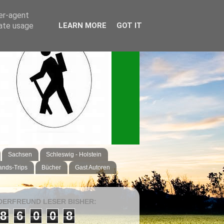
ser-agent
rate usage
LEARN MORE
GOT IT
Sachsen
Schleswig - Holstein
ands-Trips
Bücher
Gast Autoren
ERFREUND LESER BISHER:
8
6
0
0
8