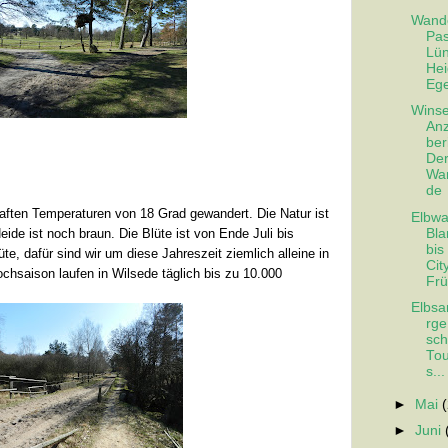
Wand
Pas
Lün
Hei
Ege
Wins
Anz
ber
Der
Wan
de
haften Temperaturen von 18 Grad gewandert. Die Natur ist
Elbw
Bla
ide ist noch braun. Die Blüte ist von Ende Juli bis
bis
e, dafür sind wir um diese Jahreszeit ziemlich alleine in
Cit
ochsaison laufen in Wilsede täglich bis zu 10.000
Frü
Elbsa
rge
sch
Tou
s...
►
Mai
►
Juni