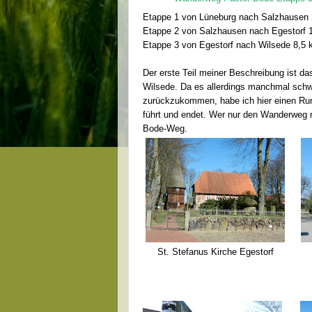
Etappe 1 von Lüneburg nach Salzhause
Etappe 2 von Salzhausen nach Egestorf 
Etappe 3 von Egestorf nach Wilsede 8,5
Der erste Teil meiner Beschreibung ist 
Wilsede. Da es allerdings manchmal schw
zurückzukommen, habe ich hier einen Run
führt und endet. Wer nur den Wanderweg n
Bode-Weg.
St. Stefanus Kirche Egestorf