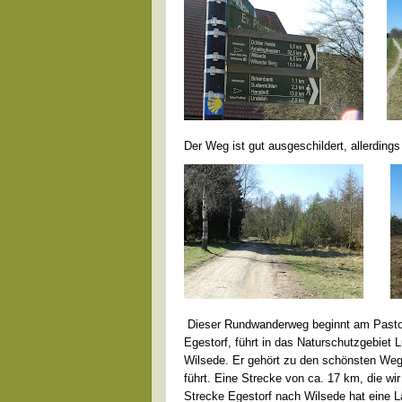
Der Weg ist gut ausgeschildert, allerding
Dieser Rundwanderweg beginnt am Pastor
Egestorf, führt in das Naturschutzgebiet 
Wilsede. Er gehört zu den schönsten Weg
führt. Eine Strecke von ca. 17 km, die wi
Strecke Egestorf nach Wilsede hat eine 