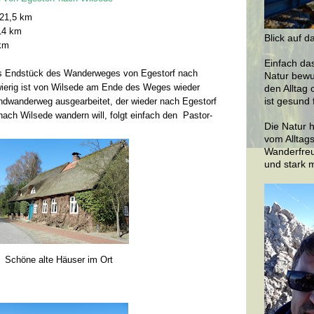
n 21,5 km
14 km
Blick auf d
 km
Einfach da
das Endstück des Wanderweges von Egestorf nach
Natur bewu
ierig ist von Wilsede am Ende des Weges wieder
den Alltag 
dwanderweg ausgearbeitet, der wieder nach Egestorf
ist gesund 
ach Wilsede wandern will, folgt einfach den Pastor-
Die Natur h
vom Alltags
Wanderfreu
und stark 
Schöne alte Häuser im Ort