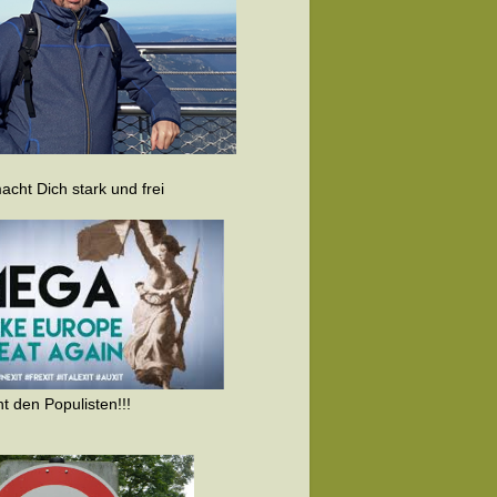
cht Dich stark und frei
t den Populisten!!!