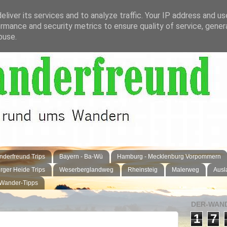
liver its services and to analyze traffic. Your IP address and u
rmance and security metrics to ensure quality of service, gene
buse.
derfreund Trips
Bayern - Ba-Wü
Hamburg - Mecklenburg Vorpommern
rger Heide Trips
Weserberglandweg
Rheinsteig
Malerweg
Ausl
 Wander-Tipps
DER-WAND
1
7