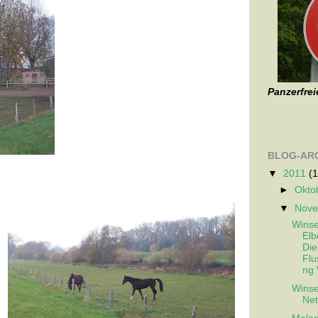
Panzerfrei
BLOG-AR
▼
2011
(1
►
Okto
▼
Nov
Wins
Elb
Die
Flu
ng
Wins
Net