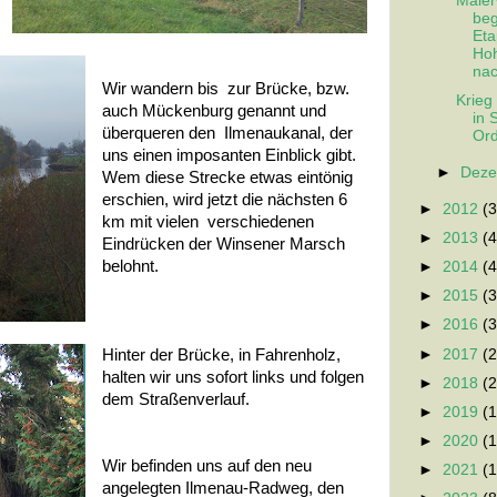
Maler
beg
Et
Hoh
nac
Wir wandern bis zur Brücke, bzw.
Krieg
auch Mückenburg genannt und
in 
überqueren den Ilmenaukanal, der
Ord
uns einen imposanten Einblick gibt.
►
Dez
Wem diese Strecke etwas eintönig
erschien, wird jetzt die nächsten 6
►
2012
(3
km mit vielen verschiedenen
►
2013
(4
Eindrücken der Winsener Marsch
belohnt.
►
2014
(4
►
2015
(3
►
2016
(3
►
2017
(2
Hinter der Brücke, in Fahrenholz,
halten wir uns sofort links und folgen
►
2018
(2
dem Straßenverlauf.
►
2019
(1
►
2020
(1
Wir befinden uns auf den neu
►
2021
(1
angelegten Ilmenau-Radweg, den