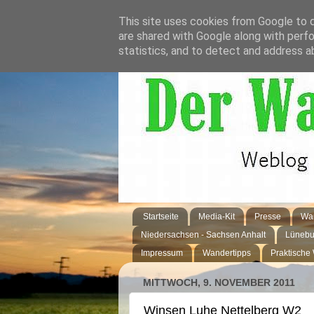
This site uses cookies from Google to de
are shared with Google along with perfo
statistics, and to detect and address a
Startseite
Media-Kit
Presse
Wan
Niedersachsen - Sachsen Anhalt
Lünebu
Impressum
Wandertipps
Praktische
MITTWOCH, 9. NOVEMBER 2011
Winsen Luhe Nettelberg W2