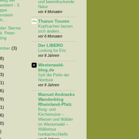
weg der
und beeindruckende
eistert - 3.
Natur
appe
vor 4 Monaten
nstein
h...
Tharun Touren
Kopfsachen lassen
 der Sterne
sich ändern…
St. Peter
vor 6 Monaten
ing
Der LIBERO
ember
(3)
Looking for Eric
vor 8 Jahren
8)
Westerwald-
0)
blog.de
3)
Sylt die Perle der
Nordsee
1)
vor 9 Jahren
6)
Manuel Andracks
9)
Wanderblog
Rheinland-Pfalz
1)
Burg- und
Kirchenruine –
6)
Wiesen und Wälder
0)
im Westerwald –
Wällertour
)
Iserbachschleife