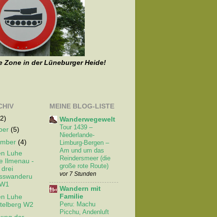
e Zone in der Lüneburger Heide!
CHIV
MEINE BLOG-LISTE
2)
Wanderwegewelt
Tour 1439 –
ber
(5)
Niederlande-
ember
(4)
Limburg-Bergen –
Am und um das
en Luhe
Reindersmeer (die
e Ilmenau -
große rote Route)
 drei
vor 7 Stunden
sswanderu
 W1
Wandern mit
Familie
en Luhe
Peru: Machu
telberg W2
Picchu, Andenluft