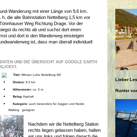
Rund-Wanderung mit einer Länge von 9,6 km.
. h. die alte Bahnstation Nettelberg 1,5 km vor
m Tönnhauser Weg Richtung Drage. Vor der
egst du rechts ab und suchst dort einen
mmst und dort in den Wanderweg einsteigen
dwanderweg ist, dass man überall individuell
-DATEN UND DIE ÜBERSICHT AUF GOOGLE EARTH
KLICKST.
Titel:
Winsen Luhe Nettelberg W2
Lieber Les
Distanz:
9,5 km
Höhenmeter:
ca. 0 m
Runter vom
Belag:
Asphalt
Kategorie:
auch besonders für Joggen und Nordic
Walking geeignet
Nachdem wir die Nettelberg Station
rechts liegen gelassen haben, halten
wir uns links und folgen danach die