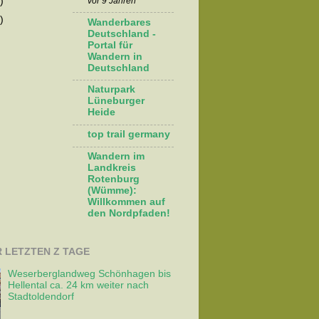
vor 9 Jahren
)
)
Wanderbares
Deutschland -
Portal für
Wandern in
Deutschland
Naturpark
Lüneburger
Heide
top trail germany
Wandern im
Landkreis
Rotenburg
(Wümme):
Willkommen auf
den Nordpfaden!
R LETZTEN Z TAGE
Weserberglandweg Schönhagen bis
Hellental ca. 24 km weiter nach
Stadtoldendorf