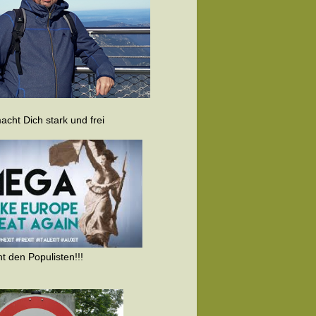
cht Dich stark und frei
t den Populisten!!!