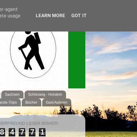
ser-agent
rate usage
LEARN MORE
GOT IT
Sachsen
Schleswig - Holstein
ands-Trips
Bücher
Gast Autoren
ERFREUND LESER BISHER:
8
4
7
7
1